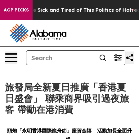
e Are Sick and Tired of This Politics of Hatred”
The S
AGP PICKS
旅發局全新夏日推廣「香港夏
日盛會」 聯乘商界吸引過夜旅
客 帶動在港消費
頭炮「永明香港國際龍舟節」慶賀金禧
活動加長全面升