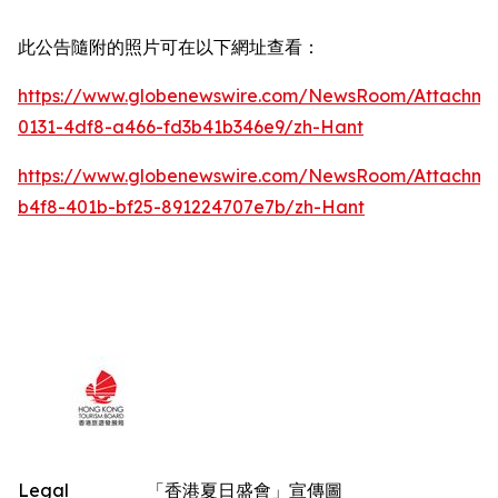
此公告隨附的照片可在以下網址查看：
https://www.globenewswire.com/NewsRoom/Attachm
0131-4df8-a466-fd3b41b346e9/zh-Hant
https://www.globenewswire.com/NewsRoom/Attachm
b4f8-401b-bf25-891224707e7b/zh-Hant
Legal
「香港夏日盛會」宣傳圖