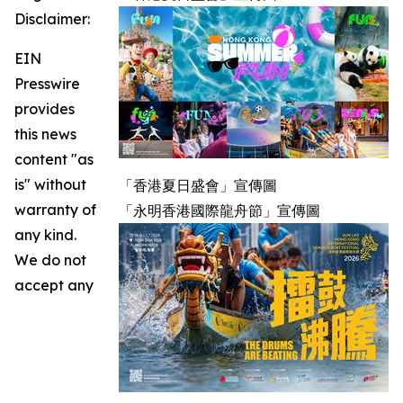
Disclaimer:
EIN
Presswire
provides
this news
content "as
is" without
「香港夏日盛會」宣傳圖
warranty of
「永明香港國際龍舟節」宣傳圖
any kind.
We do not
accept any