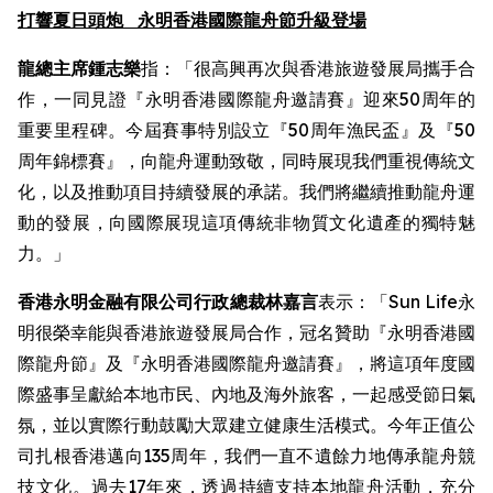
打響夏日頭炮
永明香港國際龍舟節升級登場
龍總主席鍾志樂
指：「很高興再次與香港旅遊發展局攜手合
作，一同見證『永明香港國際龍舟邀請賽』迎來50周年的
重要里程碑。今屆賽事特別設立『50周年漁民盃』及『50
周年錦標賽』，向龍舟運動致敬，同時展現我們重視傳統文
化，以及推動項目持續發展的承諾。我們將繼續推動龍舟運
動的發展，向國際展現這項傳統非物質文化遺產的獨特魅
力。」
香港永明金融有限公司行政總裁林嘉言
表示：「Sun Life永
明很榮幸能與香港旅遊發展局合作，冠名贊助『永明香港國
際龍舟節』及『永明香港國際龍舟邀請賽』，將這項年度國
際盛事呈獻給本地市民、內地及海外旅客，一起感受節日氣
氛，並以實際行動鼓勵大眾建立健康生活模式。今年正值公
司扎根香港邁向135周年，我們一直不遺餘力地傳承龍舟競
技文化。過去17年來，透過持續支持本地龍舟活動，充分