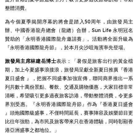
整體消費。
為今個夏季揭開序幕的將會是踏入50周年，由旅發局主
辦、中國香港龍舟總會（龍總）合辦，Sun Life 永明冠名
贊助的「永明香港國際龍舟邀請賽」。活動將全面升級為
『永明香港國際龍舟節』，於本月尖沙咀海濱率先登場。
旅發局主席林建岳博士
表示：「暑假是旅客出行的黃金檔
期，加上今夏盛事浪接浪，旅發局呈獻全新夏日推廣『香港
夏日盛會 』，把握不同盛事加強宣傳，聯同商界推出一系
列共數十萬份景點、餐飲、交通及購物優惠，大家目標非常
清晰，希望吸引更多過夜旅客訪港，帶動整體消費，令更多
界別受惠。『永明香港國際龍舟節』作為『香港夏日盛會
』頭炮國際級盛事，不僅時間延長，賽事陣容及娛樂節目更
比往年強勁，為市民及旅客帶來只在香港體驗，同時彰顯香
港亞洲盛事之都地位。」