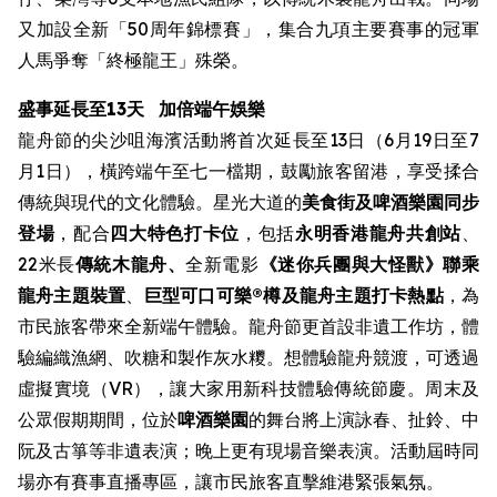
又加設全新「50周年錦標賽」，集合九項主要賽事的冠軍
人馬爭奪「終極龍王」殊榮。
盛事延長至13天
加倍端午娛樂
龍舟節的尖沙咀海濱活動將首次延長至13日（6月19日至7
月1日），橫跨端午至七一檔期，鼓勵旅客留港，享受揉合
傳統與現代的文化體驗。星光大道的
美食街
及啤酒樂園同步
登場
，配合
四大特色打卡位
，包括
永明香港龍舟共創站
、
22米長
傳統木龍舟、
全新電影
《迷你兵團與大怪獸》聯乘
龍舟主題裝置
、
巨型可口可樂®樽及龍舟主題打卡熱點
，為
市民旅客帶來全新端午體驗。龍舟節更首設非遺工作坊，體
驗編織漁網、吹糖和製作灰水糭。想體驗龍舟競渡，可透過
虛擬實境（VR），讓大家用新科技體驗傳統節慶。周末及
公眾假期期間，位於
啤酒樂園
的舞台將上演詠春、扯鈴、中
阮及古箏等非遺表演；晚上更有現場音樂表演。活動屆時同
場亦有賽事直播專區，讓市民旅客直擊維港緊張氣氛。