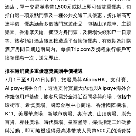
酒店，單一交易滿港幣1,500元或以上即可獲雙重優惠，包
括自選一項景點門票及一種公共交通工具優惠，折扣最高可
達半價。優惠涵蓋多個熱門旅遊產品，包括山頂纜車、主題
樂園、香港摩天輪、挪亞方舟門票，及機場快綫和巴士日票
等。旅客預訂酒店後直接透過平台換領優惠，有效期為訂購
酒店房間日期起兩周內。每個Trip.com及携程旅行帳戶可
換領優惠一次，送完即止。
推在港消費多重優惠獎賞贈半價禮遇
7月1日至8月31日期間，旅發局與AlipayHK、支付寶、
Alipay+攜手合作，透過支付寶龐大內地與Alipay+海外合
作錢包用戶基礎，旅客只需於全港近百間參與商場，包括中
環街市、希慎廣場、國際金融中心商場、香港國際機場、
K11、美麗華廣場、新城市廣場、奧海城、山頂廣場、崇光
百貨、赤柱廣場、時代廣場、皇室堡等，掃描指定二維碼參
與活動，即可隨機獲得最高港幣或人民幣500元的消費獎