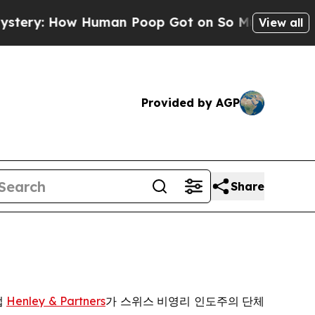
: How Human Poop Got on So Much Lettuce
Abort
View all
Provided by AGP
Share
업
Henley & Partners
가 스위스 비영리 인도주의 단체