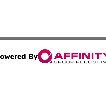
owered By
ubmit Press Release
Terms & Conditions
Copyright/DMCA
Inc. dba Affinity Group Publishing & Alabama Cultural Tim
Cookie Settings / Your Privacy Choices