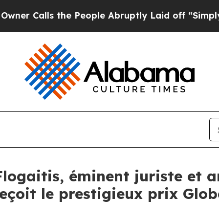
alls the People Abruptly Laid off “Simply a Ma
logaitis, éminent juriste et 
çoit le prestigieux prix Glo