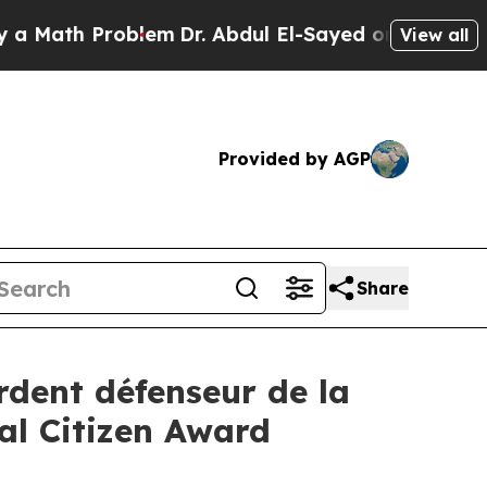
th Problem
Dr. Abdul El-Sayed on Historic Michiga
View all
Provided by AGP
Share
ardent défenseur de la
bal Citizen Award