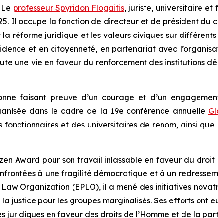
 Le
professeur Spyridon Flogaitis
, juriste, universitaire 
5. Il occupe la fonction de directeur et de président du co
 la réforme juridique et les valeurs civiques sur différent
ésidence et en citoyenneté, en partenariat avec l’organisa
 une vie en faveur du renforcement des institutions démo
rsonne faisant preuve d’un courage et d’un engagemen
rganisée dans le cadre de la 19e conférence annuelle
Gl
fonctionnaires et des universitaires de renom, ainsi que d
tizen Award pour son travail inlassable en faveur du droit 
 confrontées à une fragilité démocratique et à un redressem
 Law Organization (EPLO), il a mené des initiatives novat
à la justice pour les groupes marginalisés. Ses efforts on
s juridiques en faveur des droits de l’Homme et de la part