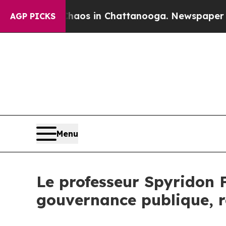
llapse
Chaos in Chattanooga. Newspaper Owner C
AGP PICKS
Menu
Le professeur Spyridon F
gouvernance publique, re