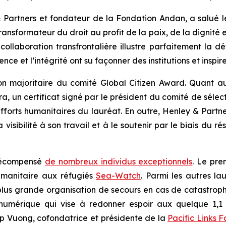
 Partners et fondateur de la Fondation Andan, a salué le
transformateur du droit au profit de la paix, de la dignité
 collaboration transfrontalière illustre parfaitement la
ce et l’intégrité ont su façonner des institutions et inspire
on majoritaire du comité Global Citizen Award. Quant a
ra, un certificat signé par le président du comité de sél
fforts humanitaires du lauréat. En outre, Henley & Partne
visibilité à son travail et à le soutenir par le biais du
 récompensé
de nombreux individus exceptionnels
. Le pre
humanitaire aux réfugiés
Sea-Watch
. Parmi les autres la
 plus grande organisation de secours en cas de catastrop
é numérique qui vise à redonner espoir aux quelque 1,1
iep Vuong, cofondatrice et présidente de la
Pacific Links 