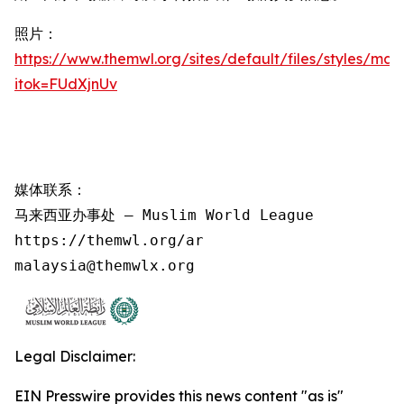
照片：
https://www.themwl.org/sites/default/files/styles/m
itok=FUdXjnUv
媒体联系：

马来西亚办事处 – Muslim World League

https://themwl.org/ar

malaysia@themwlx.org
Legal Disclaimer:
EIN Presswire provides this news content "as is"